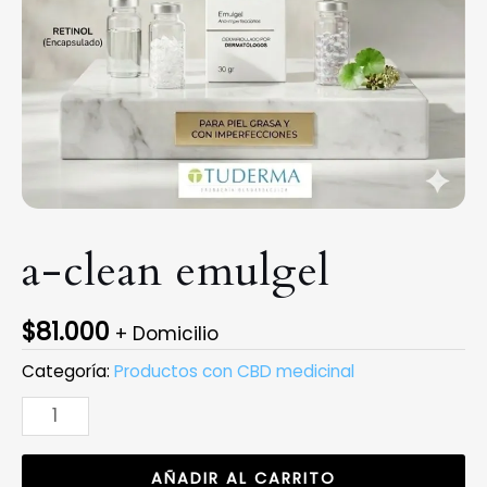
a-clean emulgel
$
81.000
+ Domicilio
Categoría:
Productos con CBD medicinal
a-
clean
emulgel
AÑADIR AL CARRITO
cantidad