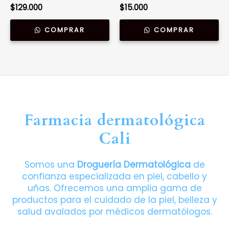
| 280ml
Vinilo | Caja de 100
$
129.000
$
15.000
und.
COMPRAR
COMPRAR
Farmacia dermatológica
Cali
Somos una
Droguería Dermatológica
de
confianza especializada en piel, cabello y
uñas. Ofrecemos una amplia gama de
productos para el cuidado de la piel, belleza y
salud avalados por médicos dermatólogos.