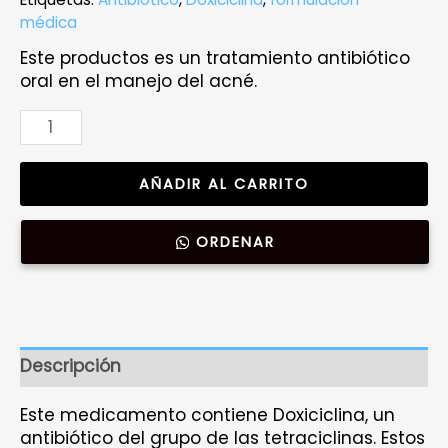
médica
Este productos es un tratamiento antibiótico
oral en el manejo del acné.
Hiclina
|
Tratamiento
AÑADIR AL CARRITO
para
el
Acné
ORDENAR
|
10
capsulas
|
100mg
Descripción
cantidad
Este medicamento contiene Doxiciclina, un
antibiótico del grupo de las tetraciclinas. Estos