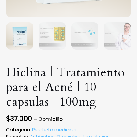
Hiclina | Tratamiento
para el Acné | 10
capsulas | 100mg
$
37.000
+ Domicilio
Categoría:
Producto medicinal
Etiquetas:
Antibiótico
,
Doxiciclina
,
formulación