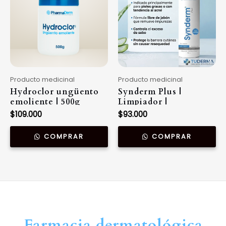
Producto medicinal
Producto medicinal
Hydroclor ungüento
Synderm Plus |
emoliente | 500g
Limpiador |
Antipolución | 300ml
$
109.000
$
93.000
COMPRAR
COMPRAR
Farmacia dermatológica