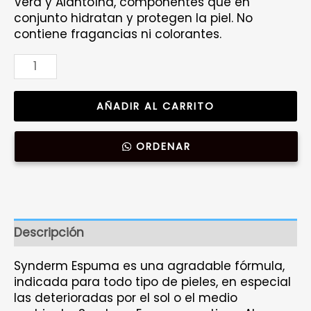
Vera y Alantoína, componentes que en
conjunto hidratan y protegen la piel. No
contiene fragancias ni colorantes.
Synderm
espuma
|
AÑADIR AL CARRITO
Limpiador
facial
|
ORDENAR
190gr
cantidad
Descripción
Synderm Espuma es una agradable fórmula,
indicada para todo tipo de pieles, en especial
las deterioradas por el sol o el medio