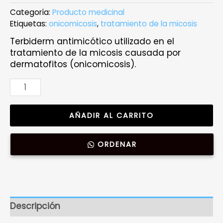
Categoría:
Producto medicinal
Etiquetas:
onicomicosis
,
tratamiento de la micosis
Terbiderm antimicótico utilizado en el
tratamiento de la micosis causada por
dermatofitos (onicomicosis).
Terbiderm
|
Tratamiento
AÑADIR AL CARRITO
de
la
micosis
ORDENAR
|
14
Pastas
|
250mg
Descripción
cantidad