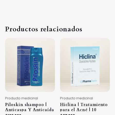
Productos relacionados
Producto medicinal
Producto medicinal
Piloskin shampoo |
Hiclina | Tratamiento
Anticaspa Y Anticaída
para el Acné | 10
| 280ml
capsulas | 100mg